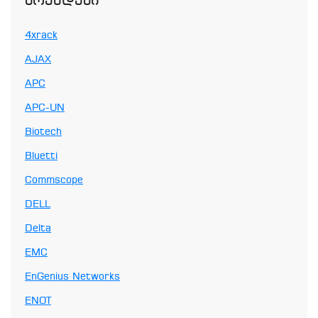
Ბრენდები
4xrack
AJAX
APC
APC-UN
Biotech
Bluetti
Commscope
DELL
Delta
EMC
EnGenius Networks
ENOT