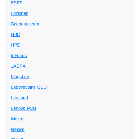
ESET
Fortinet
Grandstream
H3C
HPE
InFocus
JABRA
Kingston
Laboratoire CCD
Legrand
Lenovo PCG
Molex
Nakivo