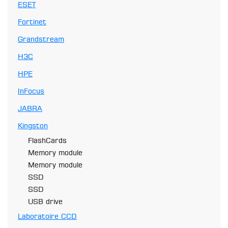
ESET
Fortinet
Grandstream
H3C
HPE
InFocus
JABRA
Kingston
FlashCards
Memory module
Memory module
SSD
SSD
USB drive
Laboratoire CCD