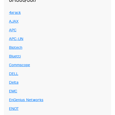
Ბრენდები
4xrack
AJAX
APC
APC-UN
Biotech
Bluetti
Commscope
DELL
Delta
EMC
EnGenius Networks
ENOT