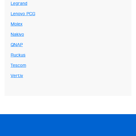
Legrand
Lenovo PCG
Molex
Nakivo
QNAP
Ruckus
Tescom
Vertiv