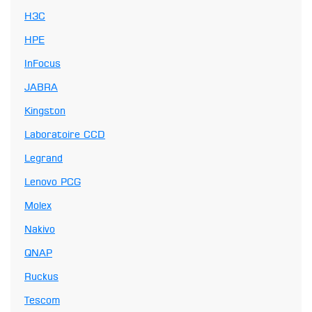
H3C
HPE
InFocus
JABRA
Kingston
Laboratoire CCD
Legrand
Lenovo PCG
Molex
Nakivo
QNAP
Ruckus
Tescom