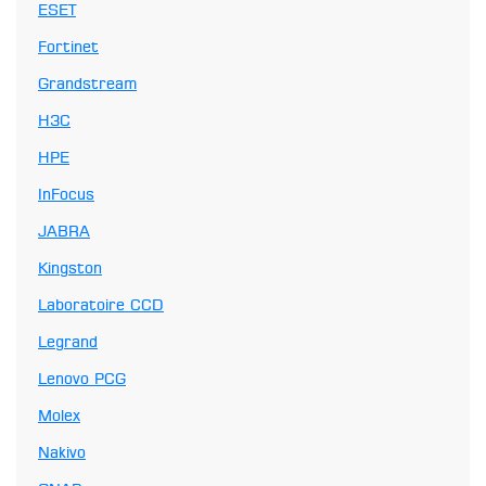
ESET
Fortinet
Grandstream
H3C
HPE
InFocus
JABRA
Kingston
Laboratoire CCD
Legrand
Lenovo PCG
Molex
Nakivo