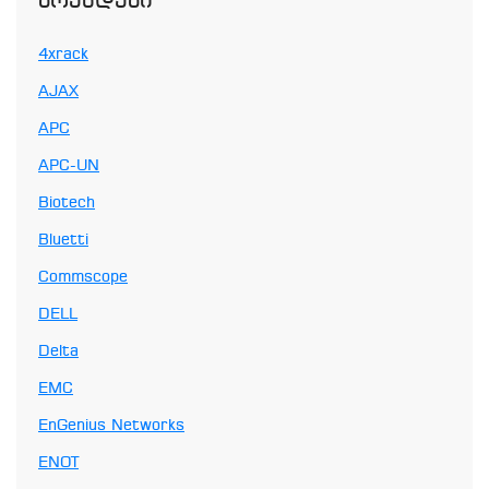
Ბრენდები
4xrack
AJAX
APC
APC-UN
Biotech
Bluetti
Commscope
DELL
Delta
EMC
EnGenius Networks
ENOT