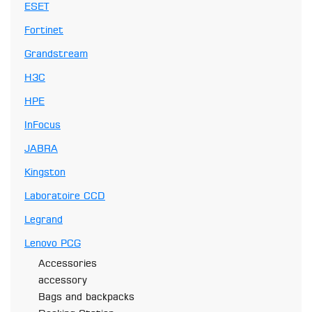
ESET
Fortinet
Grandstream
H3C
HPE
InFocus
JABRA
Kingston
Laboratoire CCD
Legrand
Lenovo PCG
Accessories
accessory
Bags and backpacks