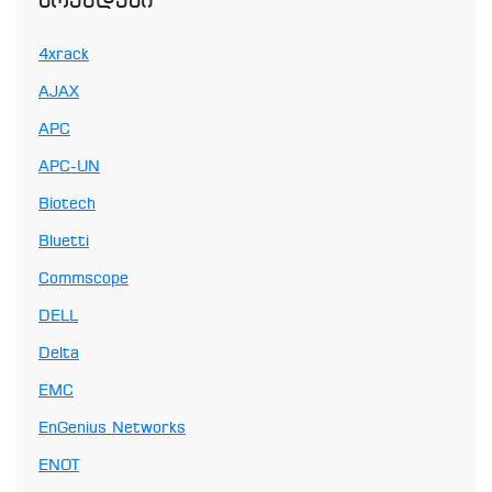
Ბრენდები
4xrack
AJAX
APC
APC-UN
Biotech
Bluetti
Commscope
DELL
Delta
EMC
EnGenius Networks
ENOT