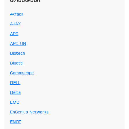
Ბრენდები
4xrack
AJAX
APC
APC-UN
Biotech
Bluetti
Commscope
DELL
Delta
EMC
EnGenius Networks
ENOT