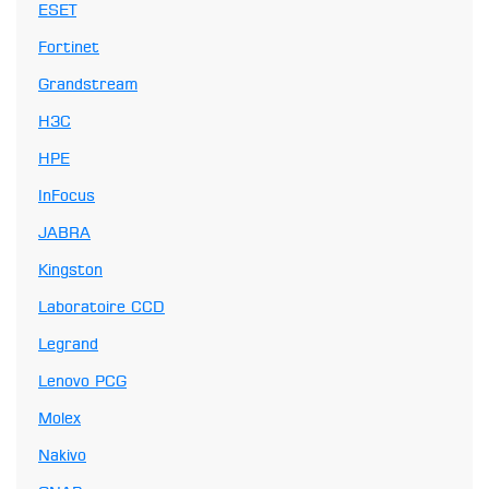
ESET
Fortinet
Grandstream
H3C
HPE
InFocus
JABRA
Kingston
Laboratoire CCD
Legrand
Lenovo PCG
Molex
Nakivo