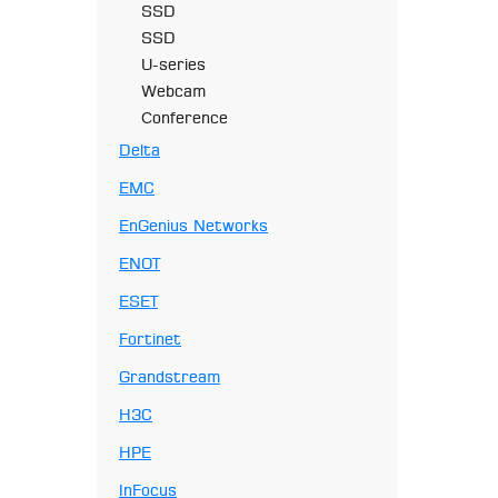
SSD
SSD
U-series
Webcam
Сonference
Delta
EMC
EnGenius Networks
ENOT
ESET
Fortinet
Grandstream
H3C
HPE
InFocus