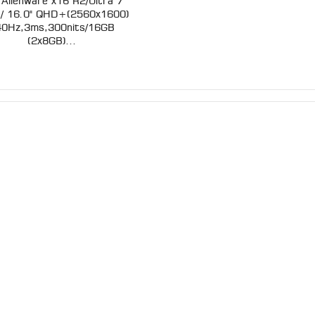
l Alienware x16 R2/Ultra 7
/ 16.0" QHD+(2560x1600)
40Hz,3ms,300nits/16GB
(2x8GB)...