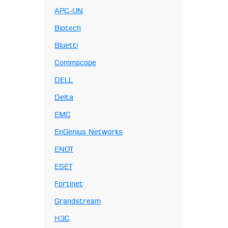
APC-UN
Biotech
Bluetti
Commscope
DELL
Delta
EMC
EnGenius Networks
ENOT
ESET
Fortinet
Grandstream
H3C