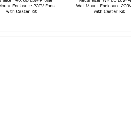
helter WX 6U Low-Profile
NetShelter WX 6U Low-Pr
Mount Enclosure 230V Fans
Wall Mount Enclosure 230
with Caster Kit
with Caster Kit