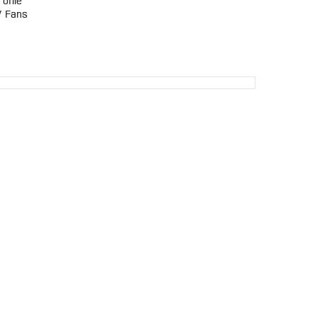
ofile
V Fans